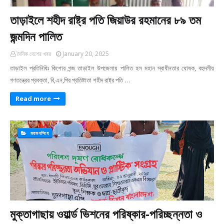
তাড়াইলে শহীদ রাষ্ট্র পতি জিয়াউর রহমানের ৮৯ তম
জন্মদিন পালিত
দৈনিক দেশের খবর
January 20, 2025
তাড়াইল প্রতিনিধিঃ কিশোর গন্জ তাড়াইল উপজেলায় পালিত হল মহান স্বাধীনতার ঘোষক, বহুদলীয়
গণতন্ত্রের প্রবক্তা, বি,এন,পির প্রতিষ্টাতা শহীদ রাষ্ট্র পতি …
Read more
ময়মনসিংহ
মুক্তাগাছায় ওয়ার্ল্ড ভিশনের পরিষ্কার-পরিচ্ছন্নতা ও