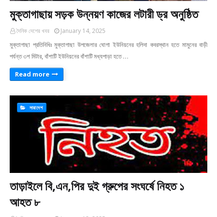
মুক্তাগাছায় সড়ক উন্নয়ণ কাজের লটারী ড্র অনুষ্ঠিত
দৈনিক দেশের খবর
January 14, 2025
মুক্তাগাছা প্রতিনিধিঃ মুক্তাগাছা উপজেলার ঘোগা ইউনিয়নের হলিদা কবরস্থান হতে মামুনের বাড়ী
পর্যন্ত ৩শ মিটার, বাঁশাটি ইউনিয়নের বাঁশাটি মধ্যপাড়া হতে …
Read more
সারাদেশ
তাড়াইলে বি,এন,পির দুই গ্রুপের সংঘর্ষে নিহত ১
আহত ৮