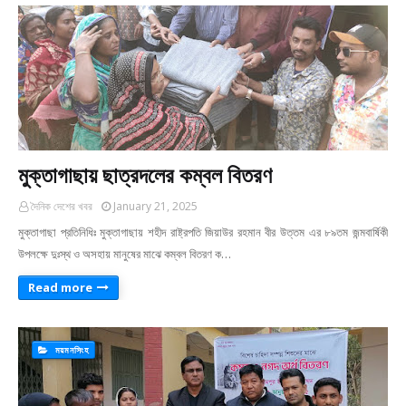
মুক্তাগাছায় ছাত্রদলের কম্বল বিতরণ
দৈনিক দেশের খবর
January 21, 2025
মুক্তাগাছা প্রতিনিধিঃ মুক্তাগাছায় শহীদ রাষ্ট্রপতি জিয়াউর রহমান বীর উত্তম এর ৮৯তম জন্মবার্ষিকী
উপলক্ষে দুঃস্থ ও অসহায় মানুষের মাঝে কম্বল বিতরণ ক…
Read more
ময়মনসিংহ