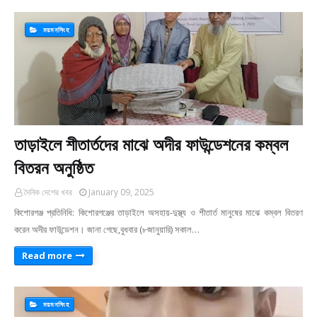
ময়মনসিংহ
তাড়াইলে শীতার্তদের মাঝে অদীর ফাউন্ডেশনের কম্বল
বিতরন অনুষ্ঠিত
দৈনিক দেশের খবর
January 09, 2025
কিশোরগঞ্জ প্রতিনিধি: কিশোরগঞ্জের তাড়াইলে অসহায়-দুস্থ্য ও শীতার্ত মানুষের মাঝে কম্বল বিতরণ
করেন অদীর ফাউন্ডেশন। জানা গেছে,বুধবার (৮জানুয়ারি) সকাল…
Read more
ময়মনসিংহ