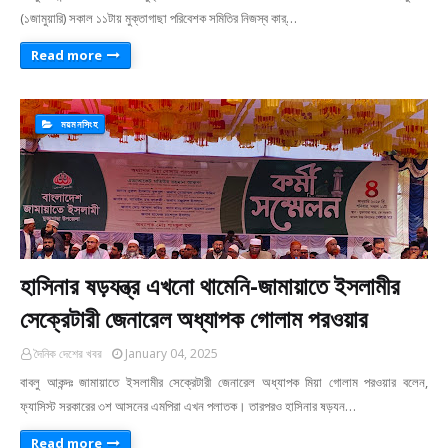
(১জামুয়ারি) সকাল ১১টায় মুক্তাগাছা পরিবেশক সমিতির নিজস্ব কার্…
Read more
ময়মনসিংহ
হাসিনার ষড়যন্ত্র এখনো থামেনি-জামায়াতে ইসলামীর
সেক্রেটারী জেনারেল অধ্যাপক গোলাম পরওয়ার
দৈনিক দেশের খবর
January 04, 2025
বাবলু আকন্দঃ জামায়াতে ইসলামীর সেক্রেটারী জেনারেল অধ্যাপক মিয়া গোলাম পরওয়ার বলেন,
ফ্যাসিস্ট সরকারের ৩শ আসনের এমপিরা এখন পলাতক। তারপরও হাসিনার ষড়যন…
Read more