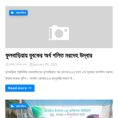
ময়মনসিংহ
ফুলবাড়িয়ায় যুবকের অর্ধ গলিত মরদেহ উদ্বার
দৈনিক দেশের খবর
January 26, 2025
ফুলবাড়িয়া প্রতিনিধিঃ ময়মনসিংহের ফুলবাড়িয়ায় আঃ মালেক (৩৫) নামে এক যুবকের অর্ধগলিত মরদেহ
উদ্বার করেছে পুলিশ। গতকাল রোববার (২৬ জানুয়ারি) সকালে উ…
Read more
ময়মনসিংহ