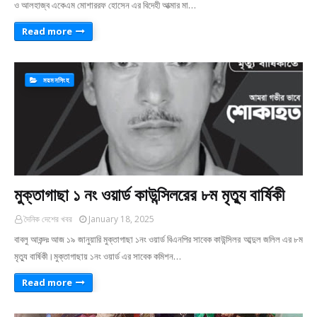
ও আলহাজ্ব একেএম মোশাররফ হোসেন এর বিদেহী আত্মার মা…
Read more
ময়মনসিংহ
মুক্তাগাছা ১ নং ওয়ার্ড কাউন্সিলরের ৮ম মৃত্যু বার্ষিকী
দৈনিক দেশের খবর
January 18, 2025
বাবলু আকন্দঃ আজ ১৯ জানুয়ারি মুক্তাগাছা ১নং ওয়ার্ড বিএনপির সাবেক কাউন্সিলর আব্দুল জলিল এর ৮ম
মৃত্যু বার্ষিকী।মুক্তাগাছায় ১নং ওয়ার্ড এর সাবেক কমিশন…
Read more