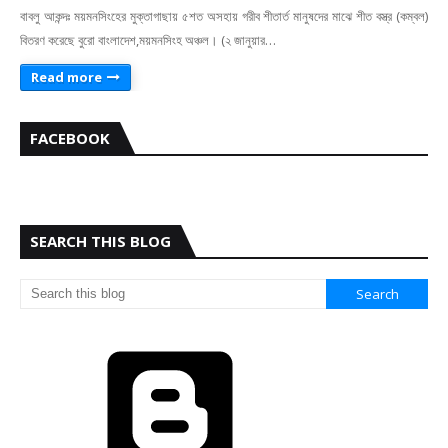
বাবলু আকন্দঃ ময়মনসিংহের মুক্তাগাছায় ৫শত অসহায় গরীব শীতার্ত মানুষদের মাঝে শীত বস্ত্র (কম্বল)
বিতরণ করেছে বুরো বাংলাদেশ,ময়মনসিংহ অঞ্চল। (২ জানুয়ার…
Read more
FACEBOOK
SEARCH THIS BLOG