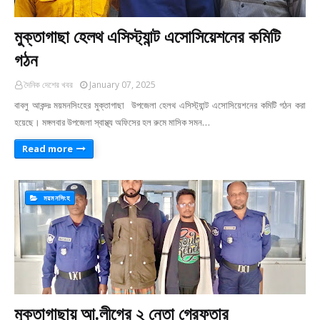
মুক্তাগাছা হেলথ এসিস্ট্যান্ট এসোসিয়েশনের কমিটি
গঠন
দৈনিক দেশের খবর
January 07, 2025
বাবলু আকন্দঃ ময়মনসিংহের মুক্তাগাছা উপজেলা হেলথ এসিস্ট্যান্ট এসোসিয়েশনের কমিটি গঠন করা
হয়েছে। মঙ্গলবার উপজেলা স্বাস্থ্য অফিসের হল রুমে মাসিক সমন…
Read more
ময়মনসিংহ
মুক্তাগাছায় আ.লীগের ২ নেতা গ্রেফতার