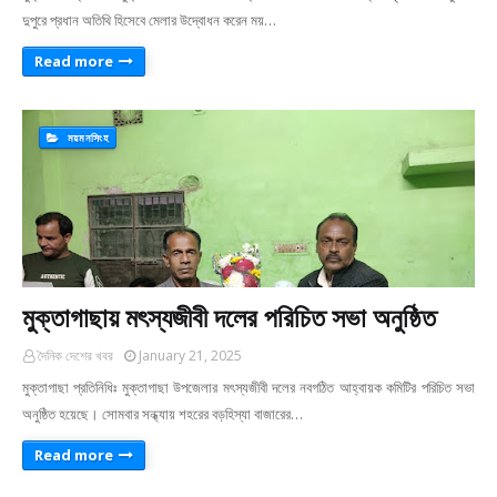
দুপুরে প্রধান অতিথি হিসেবে মেলার উদ্বোধন করেন ময়…
Read more
ময়মনসিংহ
মুক্তাগাছায় মৎস্যজীবী দলের পরিচিত সভা অনুষ্ঠিত
দৈনিক দেশের খবর
January 21, 2025
মুক্তাগাছা প্রতিনিধিঃ মুক্তাগাছা উপজেলার মৎস্যজীবী দলের নবগঠিত আহ্বায়ক কমিটির পরিচিত সভা
অনুষ্ঠিত হয়েছে। সোমবার সন্ধ্যায় শহরের বড়হিস্যা বাজারের…
Read more