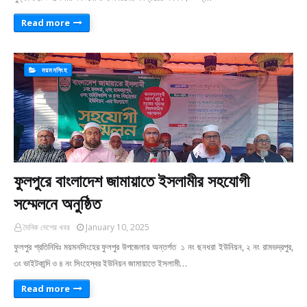
Read more
ময়মনসিংহ
ফুলপুরে বাংলাদেশ জামায়াতে ইসলামীর সহযোগী
সম্মেলনে অনুষ্ঠিত
দৈনিক দেশের খবর
January 10, 2025
ফুলপুর প্রতিনিধিঃ ময়মনসিংহের ফুলপুর উপজেলার অন্তর্গত ১ নং ছনধরা ইউনিয়ন, ২ নং রামভদ্রপুর,
৩ং ভাইটকান্দি ও ৪ নং সিংহেস্বর ইউনিয়ন জামায়াতে ইসলামী…
Read more