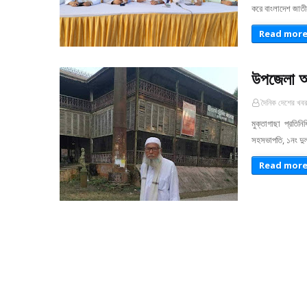
করে বাংলাদেশ জাতী
Read mor
উপজেলা আও
দৈনিক দেশের খব
মুক্তাগাছা প্রতি
সহসভাপতি, ১নং দুল
Read mor