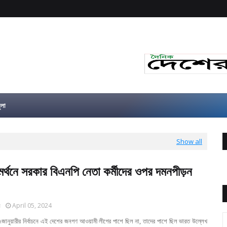
ুলা
Show all
র্থনে সরকার বিএনপি নেতা কর্মীদের ওপর দমনপীড়ন
র
April 05, 2024
 ৭জানুয়ারীর নির্বাচনে এই দেশের জনগণ আওয়ামী লীগের পাশে ছিল না, তাদের পাশে ছিল ভারত উল্লেখ