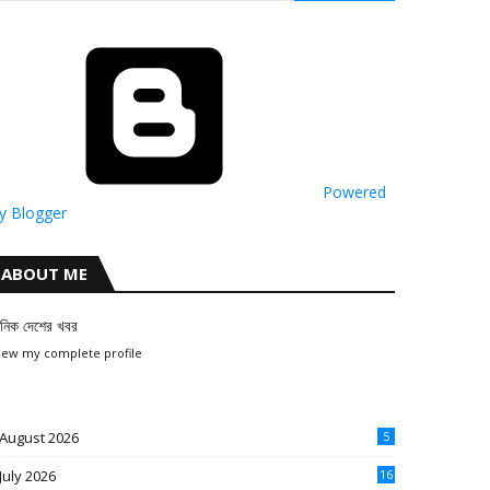
Powered
y Blogger
ABOUT ME
ৈনিক দেশের খবর
iew my complete profile
August 2026
5
July 2026
16