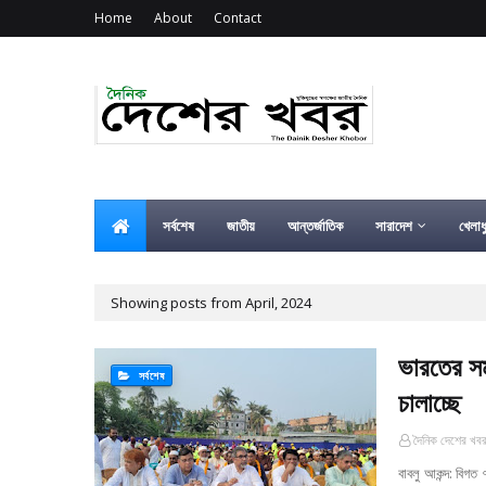
Home
About
Contact
সর্বশেষ
জাতীয়
আন্তর্জাতিক
সারাদেশ
খেলাধ
Showing posts from April, 2024
ভারতের সম
সর্বশেষ
চালাচ্ছে
দৈনিক দেশের খব
বাবলু আকন্দ: বিগত