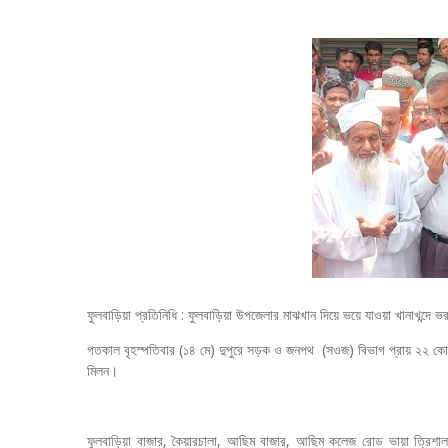
ফুলবাড়িয়া প্রতিনিধি : ফুলবাড়িয়া উপজেলার মাঝখান দিয়ে ভয়ে যাওয়া খানাখন্দে
গতকাল বৃহস্পতিবার (১৪ মে) দুপুরে সড়ক ও জনপথ (সওজ) বিভাগ প্রায় ২২ কোটি 
মিলন।
ফুলবাড়িয়া বাজার, কৈয়ারচালা, আছিম বাজার, আছিম কলেজ রোড ভায়া ত্রিশাল উ