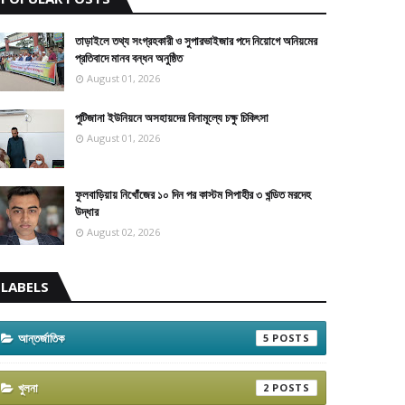
তাড়াইলে তথ্য সংগ্রহকারী ও সুপারভাইজার পদে নিয়োগে অনিয়মের
প্রতিবাদে মানব বন্ধন অনুষ্ঠিত
August 01, 2026
পুটিজানা ইউনিয়নে অসহায়দের বিনামূল্যে চক্ষু চিকিৎসা
August 01, 2026
ফুলবাড়িয়ায় নিখোঁজের ১০ দিন পর কাস্টম সিপাহীর ৩ খন্ডিত মরদেহ
উদ্ধার
August 02, 2026
LABELS
আন্তর্জাতিক
5
খুলনা
2