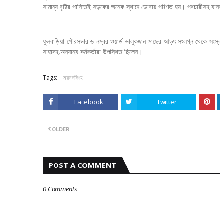
সামান্য বৃষ্টির পানিতেই সড়কের অনেক স্থানে ডোবায় পরিণত হয়। পথচারীসহ যা
ফুলবাড়িয়া পৌরসভার ৬ নম্বর ওয়ার্ড ভালুকজান মাছের আড়ৎ সংলগ্ন থেকে সংস
সাহাসহ,অন্যান্য কর্মকর্তারা উপস্থিত ছিলেন।
Tags:
ময়মনসিংহ
Facebook
Twitter
OLDER
POST A COMMENT
0 Comments