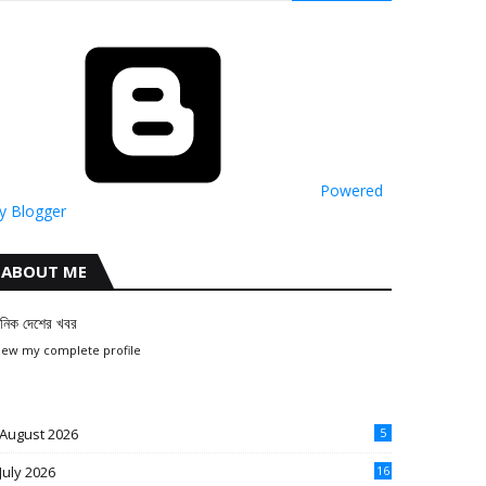
Powered
y Blogger
ABOUT ME
ৈনিক দেশের খবর
iew my complete profile
August 2026
5
July 2026
16