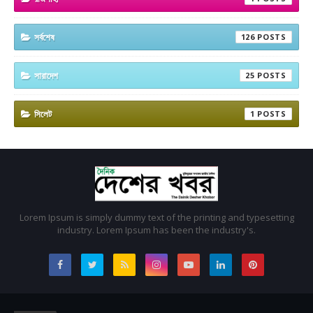
সর্বশেষ
126
সারাদেশ
25
সিলেট
1
Lorem Ipsum is simply dummy text of the printing and typesetting
industry. Lorem Ipsum has been the industry's.