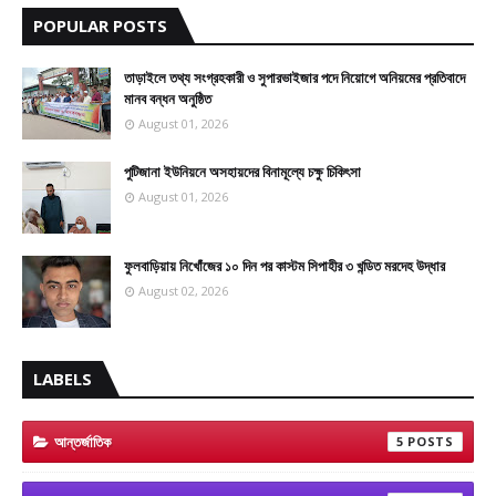
POPULAR POSTS
তাড়াইলে তথ্য সংগ্রহকারী ও সুপারভাইজার পদে নিয়োগে অনিয়মের প্রতিবাদে
মানব বন্ধন অনুষ্ঠিত
August 01, 2026
পুটিজানা ইউনিয়নে অসহায়দের বিনামূল্যে চক্ষু চিকিৎসা
August 01, 2026
ফুলবাড়িয়ায় নিখোঁজের ১০ দিন পর কাস্টম সিপাহীর ৩ খন্ডিত মরদেহ উদ্ধার
August 02, 2026
LABELS
আন্তর্জাতিক
5