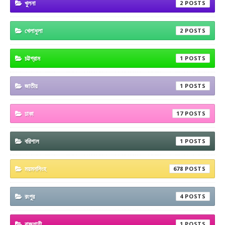
খুলনা
2
খেলাধুলা
2
চট্টগ্রাম
1
জাতীয়
1
ঢাকা
17
বরিশাল
1
ময়মনসিংহ
678
রংপুর
4
রাজশাহী
1