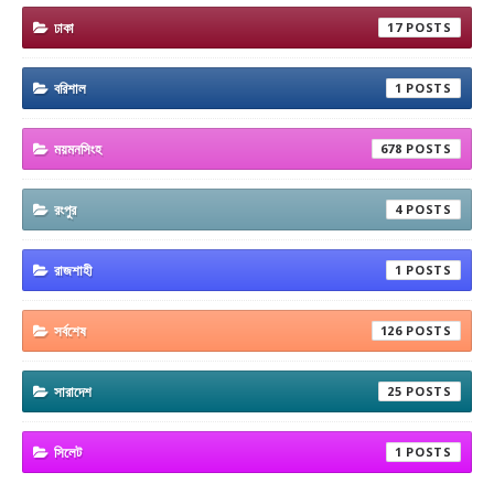
ঢাকা
17
বরিশাল
1
ময়মনসিংহ
678
রংপুর
4
রাজশাহী
1
সর্বশেষ
126
সারাদেশ
25
সিলেট
1