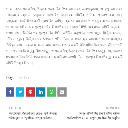
রোব্বা রাতে ময়মনসিংহ উত্তর জেলা বিএনপির আহবায়ক এনায়েতুল্লাহ ও যুগ্ম আহ্বায়ক
মোতাহার হোসেন তালুকদার স্বাক্ষরিত আহ্বায়ক কমিটির তালিকা প্রকাশ করা হয়।
তাছাড়াও একই দিনে একই স্বাক্ষরিত আমিনুল হক কে আহবায়ক ও মাহবুবুর রহমান মোস্তফা
কে সদস্য সচিব করে ফুলপুর পৌর বিএনপির ৯৯ সদস্য বিশিষ্ট আহ্বায়ক কমিটি অনুমোদন
দেওয়া হয়। দীর্ঘদিন পর ফুলপুর বিএনপি'র কমিটির অনুমোদন পেয়ে আনন্দ মিছিল করেছেন
দলীয় নেতৃবৃন্দ। মিছিল শেষে উপজেলা শহীদ মিনার জমায়েত হয়ে আলোচনা সভায় আলহাজ্ব
সিদ্দিকুর রহমান বক্তব্যে বলেন আজ আমাদের জন্য একটি ঐতিহাসিক দিন আপোষহীন নেত্রী
বেগম খালেদা জিয়া ,কেন্দ্রীয় নেতৃবৃন্দ ও ময়মনসিংহ উত্তর জেলা বিএনপির নেতৃবৃন্দ সহ সকলকে
শুভেচ্ছা জানিয়ে তিনি বলেন সকলের সহযোগিতায় আগামী দিনে ফুলপুরে বিএনপির সুন্দর একটি
কমিটি উপহার দিবেন।
Tags:
ময়মনসিংহ
OLDER
NEWER
মুক্তাগাছায় পরিবেশ দূষণ রোধে ওয়ার্ল্ড ভিশনের
ফুলপুর পাইলট উচ্চ বিদ্যাঃ বার্ষিক ক্রীড়া
পরিচ্ছন্নতা ও প্লাস্টিক সংগ্রহ অভিযান
প্রতিযোগিতা-২০২৫ ও পুরস্কার বিতরণীয় অনুষ্ঠান