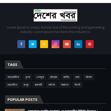
Lorem Ipsum is simply dummy text of the printing and typesetting
industry. Lorem Ipsum has been the industry's.
TAGS
আন্তর্জাতিক
খুলনা
খেলাধুলা
চট্টগ্রাম
জাতীয়
ঢাকা
বরিশাল
ময়মনসিংহ
রংপুর
রাজশাহী
সর্বশেষ
সারাদেশ
সিলেট
POPULAR POSTS
মুক্তাগাছায় আবাবিল হাসপাতাল এন্ড ডায়াগনস্টিক লিমিটেড উদ্বোধন।