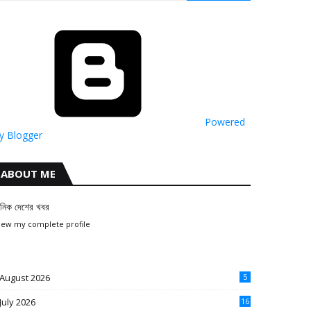
Powered
y Blogger
ABOUT ME
ৈনিক দেশের খবর
iew my complete profile
August 2026
5
July 2026
16