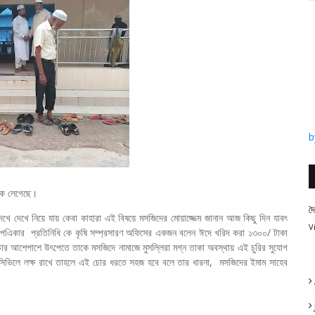
b
িরিক লেগেছে।
দ
েখে দেখে নিয়ে যায় কেবা কাহারা এই বিষয়ে মসজিদের মোয়াজ্জেম জানান আজ কিছু দিন যাবৎ
V
র পএিকার প্রতিনিধি কে কৃষি সম্প্রসারণ অফিসের একজন বলেন ঈদে খরিদ করা ১৩০০/ টাকা
চোর আশেপাশে উৎপেতে তাকে মসজিদে নামাজে মুসল্লিরা মগ্ন তাকা অবস্থায় এই চুরির সুযোগ
দি সিভিলে লক্ষ রাখে তাহলে এই চোর ধরতে সহজ হবে বলে তার ধারনা, মসজিদের ইমাম সাহেব