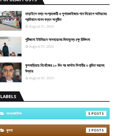
তাড়াইলে তথ্য সংগ্রহকারী ও সুপারভাইজার পদে নিয়োগে অনিয়মের
প্রতিবাদে মানব বন্ধন অনুষ্ঠিত
August 01, 2026
পুটিজানা ইউনিয়নে অসহায়দের বিনামূল্যে চক্ষু চিকিৎসা
August 01, 2026
ফুলবাড়িয়ায় নিখোঁজের ১০ দিন পর কাস্টম সিপাহীর ৩ খন্ডিত মরদেহ
উদ্ধার
August 02, 2026
LABELS
আন্তর্জাতিক
5
খুলনা
2