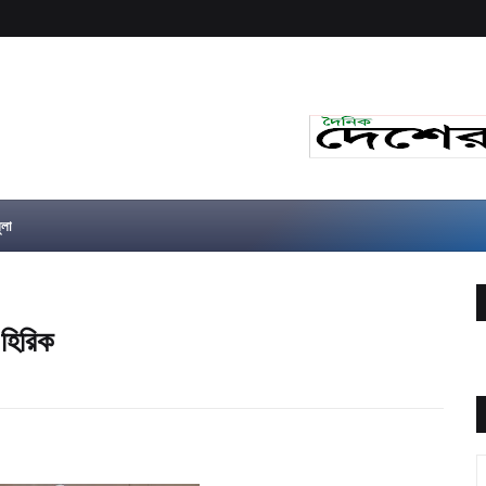
ুলা
 হিরিক