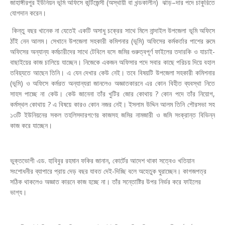
জাহাঙ্গীরপুর ইউনিয়ন ভূমি অফিসে কন্টিজেন্সী (অস্থায়ী বা খন্ডকালীন) ঝাড়–দার পদে চাকুরিতে
যোগদান করেন।
কিন্তু বছর খানেক না যেতেই একটি অসাধু চক্রের সাথে মিলে নান্দাইল উপজেলা ভূমি অফিসে
ঠাঁই নেন আলম। সেখানে উপজেলা সহকারী কমিশনার (ভূমি) অফিসের কর্মকর্তার পাশের রুমে
অফিসের অন্যান্য কর্মচারীদের সাথে টেবিলে বসে জমির গুরুত্বপূর্ণ ফাইলের তদারকি ও যাচাই-
বাছাইয়ের কাজ চালিয়ে যাচ্ছেন। নিজেকে একজন অফিসার পদে সবার কাছে পরিচয় দিয়ে বহাল
তবিয়্যতে আছেন তিনি। এ যেন দেখার কেউ নেই। তবে বিষয়টি উপজেলা সহকারী কমিশনার
(ভূমি) ও অফিসে কর্মরত অন্যান্যরা জানলেও অজ্ঞাতকারনে এর কোন বিহীত ব্যবস্থা নিতে
সাহস পাচ্ছে না কেউ। কেউ জানেনা তাঁর খুটির জোর কোথায় ? কোন পদে তাঁর নিয়োগ,
কর্মস্থল কোথায় ? এ বিষয়ে কারও কোন নজর নেই। ইসলাম উদ্দিন আলম তিনি পৌরসভা সহ
১৩টি ইউনিয়নের সকল তহলিসদারগণের কাজসহ জমির নামজারী ও জমি সংক্রান্ত বিভিন্ন
কাজ করে যাচ্ছেন।
ভুক্তভোগী এড. হাবিবুর রহমান ফকির জানান, কোর্টের আদেশ থাকা সত্বেও খতিয়ান
সংশোধনীর ব্যাপারে প্রায় দেড় বছর যাবত দেই-দিচ্ছি বলে অহেতুক ঘুরাচ্ছেন। কাগজপত্র
সঠিক থাকলেও অজ্ঞাত কারনে কাজ হচ্ছে না। তাঁর সন্তোষ্টির উপর নির্ভর করে ফাইলের
ভাগ্য।