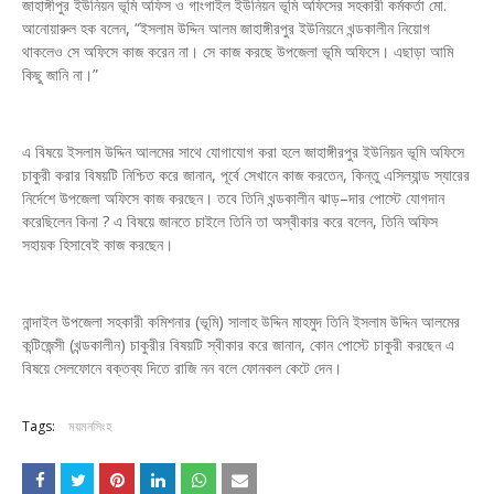
জাহাঙ্গীপুর ইউনিয়ন ভূমি অফিস ও গাংগাইল ইউনিয়ন ভূমি অফিসের সহকারী কর্মকর্তা মো.
আনোয়ারুল হক বলেন, “ইসলাম উদ্দিন আলম জাহাঙ্গীরপুর ইউনিয়নে খন্ডকালীন নিয়োগ
থাকলেও সে অফিসে কাজ করেন না। সে কাজ করছে উপজেলা ভূমি অফিসে। এছাড়া আমি
কিছু জানি না।”
এ বিষয়ে ইসলাম উদ্দিন আলমের সাথে যোগাযোগ করা হলে জাহাঙ্গীরপুর ইউনিয়ন ভূমি অফিসে
চাকুরী করার বিষয়টি নিশ্চিত করে জানান, পূর্বে সেখানে কাজ করতেন, কিন্তু এসিল্যান্ড স্যারের
নির্দেশে উপজেলা অফিসে কাজ করছেন। তবে তিনি খন্ডকালীন ঝাড়–দার পোস্টে যোগদান
করেছিলেন কিনা ? এ বিষয়ে জানতে চাইলে তিনি তা অস্বীকার করে বলেন, তিনি অফিস
সহায়ক হিসাবেই কাজ করছেন।
নান্দাইল উপজেলা সহকারী কমিশনার (ভূমি) সালাহ উদ্দিন মাহমুদ তিনি ইসলাম উদ্দিন আলমের
কন্টিজেন্সী (খন্ডকালীন) চাকুরীর বিষয়টি স্বীকার করে জানান, কোন পোস্টে চাকুরী করছেন এ
বিষয়ে সেলফোনে বক্তব্য দিতে রাজি নন বলে ফোনকল কেটে দেন।
Tags:
ময়মনসিংহ