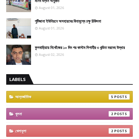
মানব বন্ধন অনুষ্ঠিত
August 01, 2026
পুটিজানা ইউনিয়নে অসহায়দের বিনামূল্যে চক্ষু চিকিৎসা
August 01, 2026
ফুলবাড়িয়ায় নিখোঁজের ১০ দিন পর কাস্টম সিপাহীর ৩ খন্ডিত মরদেহ উদ্ধার
August 02, 2026
LABELS
আন্তর্জাতিক
5
খুলনা
2
খেলাধুলা
2