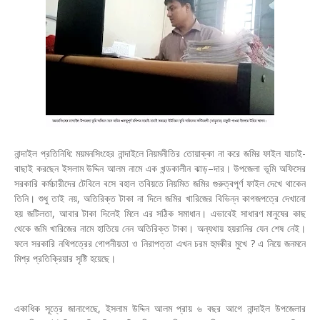
নান্দাইল প্রতিনিধি: ময়মনসিংহের নান্দাইলে নিয়মনীতির তোয়াক্কা না করে জমির ফাইল যাচাই-
বাছাই করছেন ইসলাম উদ্দিন আলম নামে এক খন্ডকালীন ঝাড়–দার। উপজেলা ভূমি অফিসের
সরকারি কর্মচারীদের টেবিলে বসে বহাল তবিয়তে নিয়মিত জমির গুরুত্বপূর্ণ ফাইল দেখে থাকেন
তিনি। শুধু তাই নয়, অতিরিক্ত টাকা না দিলে জমির খারিজের বিভিন্ন কাগজপত্রে দেখানো
হয় জটিলতা, আবার টাকা দিলেই মিলে এর সঠিক সমাধান। এভাবেই সাধারণ মানুষের কাছ
থেকে জমি খারিজের নামে হাতিয়ে নেন অতিরিক্ত টাকা। অন্যথায় হয়রানির যেন শেষ নেই।
ফলে সরকারি নথিপত্রের গোপনীয়তা ও নিরাপত্তা এখন চরম হুমকীর মুখে ? এ নিয়ে জনমনে
মিশ্র প্রতিক্রিয়ার সৃষ্টি হয়েছে।
একাধিক সূত্রে জানাগেছে, ইসলাম উদ্দিন আলম প্রায় ৬ বছর আগে নান্দাইল উপজেলার