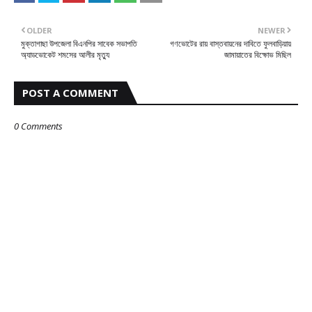
OLDER
NEWER
মুক্তাগাছা উপজেলা বিএনপির সাবেক সভাপতি
গণভোটের রায় বাস্তবায়নের দাবিতে ফুলবাড়িয়ায়
অ্যাডভোকেট শমসের আলীর মৃত্যু
জামায়াতের বিক্ষোভ মিছিল
POST A COMMENT
0 Comments