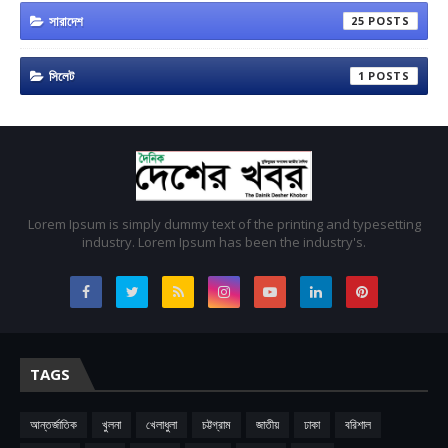
সারাদেশ
25
সিলেট
1
Lorem Ipsum is simply dummy text of the printing and typesetting
industry. Lorem Ipsum has been the industry's.
TAGS
আন্তর্জাতিক
খুলনা
খেলাধুলা
চট্টগ্রাম
জাতীয়
ঢাকা
বরিশাল