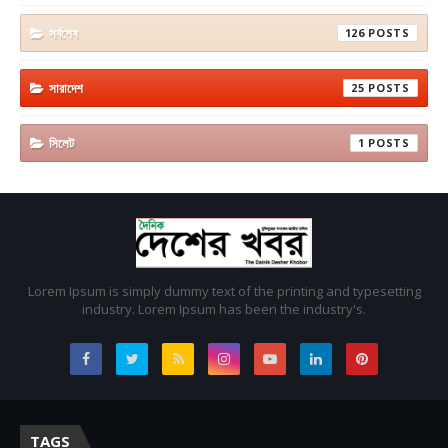
সর্বশেষ
126
সারাদেশ
25
সিলেট
1
Lorem Ipsum is simply dummy text of the printing and typesetting
industry. Lorem Ipsum has been the industry's.
TAGS