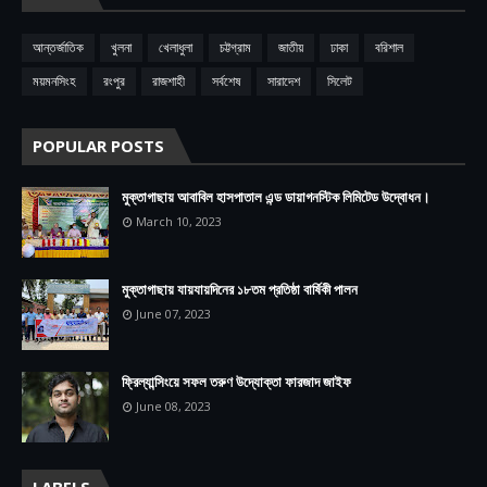
আন্তর্জাতিক
খুলনা
খেলাধুলা
চট্টগ্রাম
জাতীয়
ঢাকা
বরিশাল
ময়মনসিংহ
রংপুর
রাজশাহী
সর্বশেষ
সারাদেশ
সিলেট
POPULAR POSTS
মুক্তাগাছায় আবাবিল হাসপাতাল এন্ড ডায়াগনস্টিক লিমিটেড উদ্বোধন।
March 10, 2023
মুক্তাগাছায় যায়যায়দিনের ১৮তম প্রতিষ্ঠা বার্ষিকী পালন
June 07, 2023
ফ্রিল্যান্সিংয়ে সফল তরুণ উদ্যোক্তা ফারজাদ জাইফ
June 08, 2023
LABELS