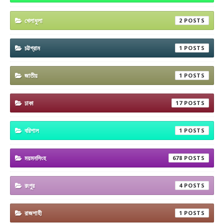
খেলাধুলা
2
চট্টগ্রাম
1
জাতীয়
1
ঢাকা
17
বরিশাল
1
ময়মনসিংহ
678
রংপুর
4
রাজশাহী
1