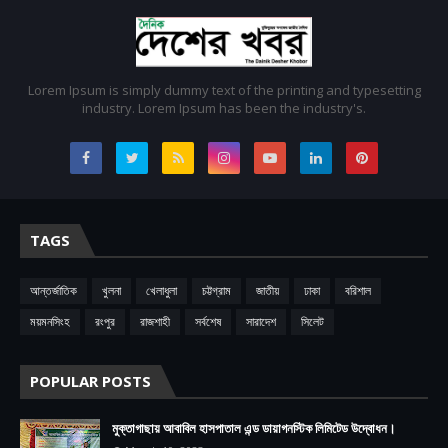
Lorem Ipsum is simply dummy text of the printing and typesetting
industry. Lorem Ipsum has been the industry's.
TAGS
আন্তর্জাতিক
খুলনা
খেলাধুলা
চট্টগ্রাম
জাতীয়
ঢাকা
বরিশাল
ময়মনসিংহ
রংপুর
রাজশাহী
সর্বশেষ
সারাদেশ
সিলেট
POPULAR POSTS
মুক্তাগাছায় আবাবিল হাসপাতাল এন্ড ডায়াগনস্টিক লিমিটেড উদ্বোধন।