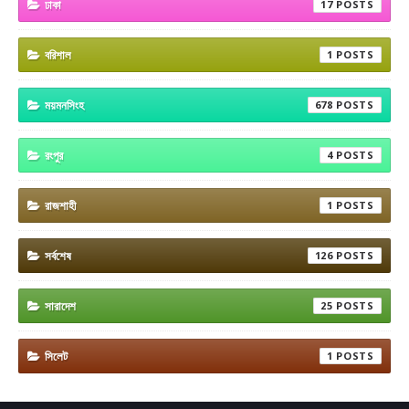
ঢাকা
17
বরিশাল
1
ময়মনসিংহ
678
রংপুর
4
রাজশাহী
1
সর্বশেষ
126
সারাদেশ
25
সিলেট
1