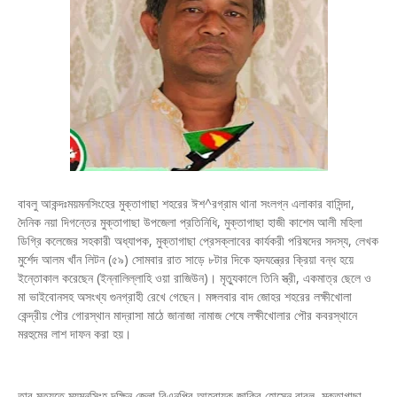
বাবলু আকন্দঃময়মনসিংহের মুক্তাগাছা শহরের ঈশ^রগ্রাম থানা সংলগ্ন এলাকার বাসিন্দা,
দৈনিক নয়া দিগন্তের মুক্তাগাছা উপজেলা প্রতিনিধি, মুক্তাগাছা হাজী কাশেম আলী মহিলা
ডিগ্রি কলেজের সহকারী অধ্যাপক, মুক্তাগাছা প্রেসক্লাবের কার্যকরী পরিষদের সদস্য, লেখক
মুর্শেদ আলম খাঁন লিটন (৫৯) সোমবার রাত সাড়ে ৮টার দিকে হৃদযন্ত্রের ক্রিয়া বন্ধ হয়ে
ইন্তোকাল করেছেন (ইন্নালিল্লাহি ওয়া রাজিউন)। মৃত্যুকালে তিনি স্ত্রী, একমাত্র ছেলে ও
মা ভাইবোনসহ অসংখ্য গুনগ্রাহী রেখে গেছেন। মঙ্গলবার বাদ জোহর শহরের লক্ষীখোলা
কেন্দ্রীয় পৌর গোরস্থান মাদ্রাসা মাঠে জানাজা নামাজ শেষে লক্ষীখোলার পৌর কবরস্থানে
মরহুমের লাশ দাফন করা হয়।
তার মৃত্যুতে ময়মনসিংহ দক্ষিন জেলা বিএনপির আহবায়ক জাকির হোসেন বাবলু, মুক্তাগাছা