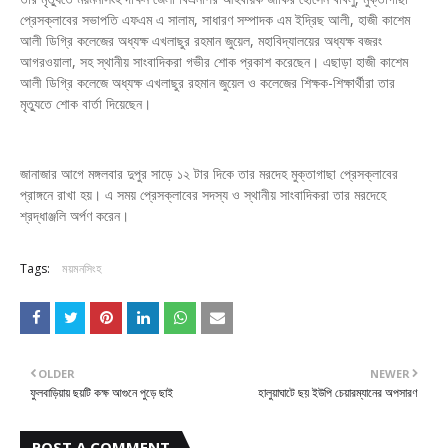
প্রেসক্লাবের সভাপতি এফএম এ সালাম, সাধারণ সম্পাদক এম ইদ্রিছ আলী, হাজী কাশেম
আলী ডিগ্রি কলেজের অধ্যক্ষ এখলাছুর রহমান জুয়েল, মহাবিদ্যালয়ের অধ্যক্ষ বজরং
আগরওয়ালা, সহ স্থানীয় সাংবাদিকরা গভীর শোক প্রকাশ করেছেন। এছাড়া হাজী কাশেম
আলী ডিগ্রি কলেজে অধ্যক্ষ এখলাছুর রহমান জুয়েল ও কলেজের শিক্ষক-শিক্ষার্থীরা তার
মৃত্যুতে শোক বার্তা দিয়েছেন।
জানাজার আগে মঙ্গলবার দুপুর সাড়ে ১২ টার দিকে তার মরদেহ মুক্তাগাছা প্রেসক্লাবের
প্রাঙ্গনে রাখা হয়। এ সময় প্রেসক্লাবের সদস্য ও স্থানীয় সাংবাদিকরা তার মরদেহে
শ্রদ্ধাঞ্জলি অর্পণ করেন।
Tags:
ময়মনসিংহ
OLDER
NEWER
ফুলবাড়িয়ায় ছয়টি কক্ষ আগুনে পুড়ে ছাই
হালুয়াঘাটে ছয় ইউপি চেয়ারম্যানের অপসারণ
POST A COMMENT