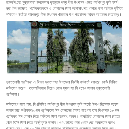
ময়মনসিংহের মুক্তাগাছা উপজেলার বৃহত্তম শস্য বীজ উৎপাদন খামার কাশিমপুর কৃষি ফার্ম।
ভূয়া বিল ভাউচার, শ্রমিকেরবেতন ও বোনাসের টাকা আত্মাসাৎ সহ খামারে নানা অনিয়ম দূর্নীতির
অভিযোগ উঠেছে কাশিমপুর বীজ উৎপাদন খামারের উপ-পরিচালক আব্দুল আহাদের বিরোদ্ধে।
ভুক্তভোগী শ্রমিকরা এ বিষয়ে মুক্তাগাছা উপজেলা নির্বাহী কর্মকর্তা বরাবরে একটি লিখিত
অভিযোগ করেন। তবেঅভিযোগ দিয়েও কোন সুফল হয় নি বলেও জানান ভুক্তভোগী
শ্রমিকরা।
অভিযোগে জানা যায়, বিএডিসি’র কাশিমপুর বীজ উৎপাদন কৃষি ফার্মের উপ-পরিচালক আব্দুল
আহাদ তার অধীনস্থ৬০জন শ্রমিকদের ঈদ বোনাসের টাকার জায়গায় তার বিশ্বস্ত ১৮ জন
শ্রমিকের ঈদ বোনাস দিয়ে বাকীদের টাকা আত্মসাৎ করেন। পরবর্তিতে বোনাসের টাকা চাইতে
গেলে তিনি টাকা দিতে অস্বীকৃতি জানান। এবং তাদের কাজ থেকে বের করেদিবেন বলেও
শাসিয়ে দেন। এবং ৩০ দিন কাজ না করিয়েও মাস্টাররোলে জোরপূর্বক স্বাক্ষর নিয়ে নেন।