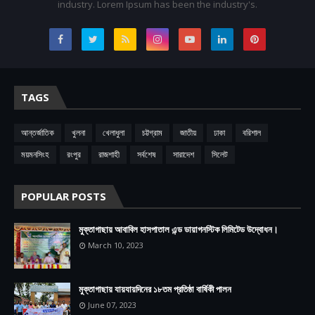
industry. Lorem Ipsum has been the industry's.
TAGS
আন্তর্জাতিক
খুলনা
খেলাধুলা
চট্টগ্রাম
জাতীয়
ঢাকা
বরিশাল
ময়মনসিংহ
রংপুর
রাজশাহী
সর্বশেষ
সারাদেশ
সিলেট
POPULAR POSTS
মুক্তাগাছায় আবাবিল হাসপাতাল এন্ড ডায়াগনস্টিক লিমিটেড উদ্বোধন।
March 10, 2023
মুক্তাগাছায় যায়যায়দিনের ১৮তম প্রতিষ্ঠা বার্ষিকী পালন
June 07, 2023