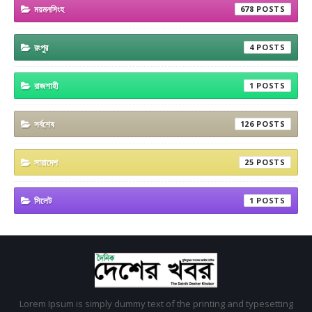
ময়মনসিংহ
678
রংপুর
4
রাজশাহী
1
সর্বশেষ
126
সারাদেশ
25
সিলেট
1
Lorem Ipsum is simply dummy text of the printing and typesetting