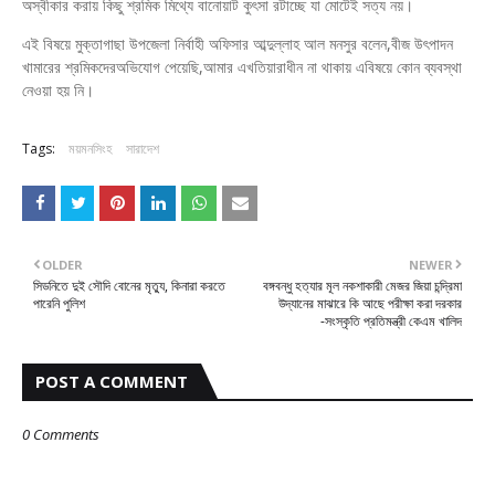
অস্বীকার করায় কিছু শ্রমিক মিথ্যে বানোয়াট কুৎসা রটাচ্ছে যা মোটেই সত্য নয়।
এই বিষয়ে মুক্তাগাছা উপজেলা নির্বাহী অফিসার আব্দুল্লাহ আল মনসুর বলেন,বীজ উৎপাদন
খামারের শ্রমিকদেরঅভিযোগ পেয়েছি,আমার এখতিয়ারাধীন না থাকায় এবিষয়ে কোন ব্যবস্থা
নেওয়া হয় নি।
Tags:
ময়মনসিংহ
সারাদেশ
OLDER
NEWER
সিডনিতে দুই সৌদি বোনের মৃত্যু, কিনারা করতে
বঙ্গবন্ধু হত্যার মূল নকশাকারী মেজর জিয়া চন্দ্রিমা
পারেনি পুলিশ
উদ্যানের মাঝারে কি আছে পরীক্ষা করা দরকার
-সংস্কৃতি প্রতিমন্ত্রী কেএম খালিদ
POST A COMMENT
0 Comments