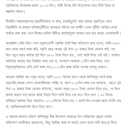
শ্রমিকদের দিয়েকাজ করান ১২-১৩ দিন। বাকী দিনের বিল উত্তোলন করে তিনি নিজে তা
আত্মসাৎ করেন।
সীমাহীন অব্যবস্থাপনা,শ্রমনীতিমালা না মানা, চাকরিচ্যুতি আর অবসর প্রাপ্তির কোন
নিয়মনীতি না থাকায় অনিয়মদুর্নীতির আখড়ায় পরিণত হয় ফার্মটি।এসব দূর্নীতি অনিয়ম থেকে
ফার্মকে রক্ষা করা গেলে বীজের চাহিদা মিটিয়ে ফার্মেরসুফল আসবে বলে মনে করেন এলাকাবাসী।
সরেজমিন খোঁজ নিতে গেলে ভুক্তভোগী শ্রমিক তারাঁ মিয়া অভিযোগ করে বলেন, আমি ১৯৮৮
সাল থেকে ফার্মে কাজ করি, প্রতি বছর আমরা দুই ঈদে ১৫ হাজার টাকা বোনাস পাই, গত
ঈদে নতুন স্যার আইয়া দুই ঈদে ৩৮০০ টাকা দিতে চায় , তাই আমি টাকা নেই নাই। বর্তমান
অফিসার আসার পরে নিয়মিত কাজ দেয় না, গতমাসে আমাকে ১২দিন কাজ দিছে, তার
প্রিয়শ্রমিকদের বেশি বেশি কাজ দেন,১০-১২দিন কাজ কইরা সংসার চালামু কেমনে।
আরেক শ্রমিক আঃ গফুর বলেন, আমি ২০০০ সালের আগে থেকে কাশিমপুর ফার্মে কাজ
করতেছি,আমরা বেতন বোনাসঠিকমত পাচ্ছি না, মাসে ৮-১০দিন কাজ দেয় আমাকে , বছওে দুই
ঈদে ১৫ হাজার টাকা বোনাস পাইতাম , আহাদ স্যার ৩৮০০ টাকা বোনাস দিতে চায় , না নিলে
মামলা করতে বলে,কারো কাছে বিচার দিলে লাথি দিয়ে বের কওে দিবে বলে । ৩০ দিনের
হাজিরায় স্বাক্ষর নিয়ে আমাদেও ১০-১২দিনের টাকা দেয় । ফার্মে বিষ দেওয়ার জন্য টেংকি দেয়
না, শ্রমিকদেরটেংকি কিনে নিতে বলে।
এ প্রসঙ্গে জানতে চাইলে কাশিমপুর বীজ উৎপাদন খামারের উপ-পরিচালক আব্দুল আহাদ
অভিযোগ অস্বীকার করেবলেন, কিছু শ্রমিক কাজ না করেই বেতন ভাতা দাবী করে,যা দিতে