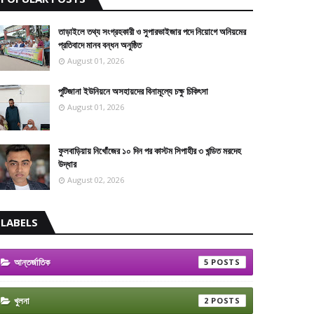
তাড়াইলে তথ্য সংগ্রহকারী ও সুপারভাইজার পদে নিয়োগে অনিয়মের
প্রতিবাদে মানব বন্ধন অনুষ্ঠিত
August 01, 2026
পুটিজানা ইউনিয়নে অসহায়দের বিনামূল্যে চক্ষু চিকিৎসা
August 01, 2026
ফুলবাড়িয়ায় নিখোঁজের ১০ দিন পর কাস্টম সিপাহীর ৩ খন্ডিত মরদেহ
উদ্ধার
August 02, 2026
LABELS
আন্তর্জাতিক
5
খুলনা
2