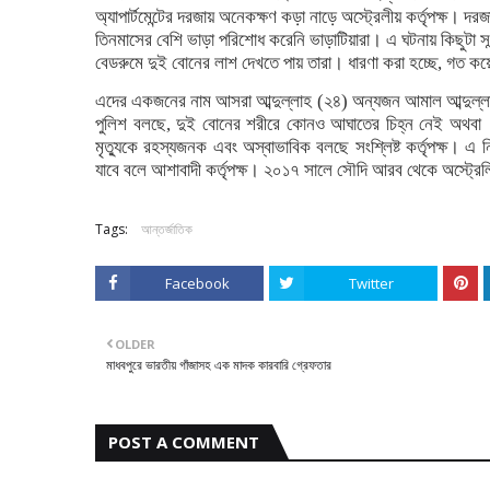
অ্যাপার্টমেন্টের দরজায় অনেকক্ষণ কড়া নাড়ে অস্ট্রেলীয় কর্তৃপক্ষ।
তিনমাসের বেশি ভাড়া পরিশোধ করেনি ভাড়াটিয়ারা। এ ঘটনায় কিছুটা স
বেডরুমে দুই বোনের লাশ দেখতে পায় তারা। ধারণা করা হচ্ছে, গত ক
এদের একজনের নাম আসরা আব্দুল্লাহ (২৪) অন্যজন আমাল আব্দুল্
পুলিশ বলছে, দুই বোনের শরীরে কোনও আঘাতের চিহ্ন নেই অথবা ক
মৃত্যুকে রহস্যজনক এবং অস্বাভাবিক বলছে সংশ্লিষ্ট কর্তৃপক্ষ। এ 
যাবে বলে আশাবাদী কর্তৃপক্ষ। ২০১৭ সালে সৌদি আরব থেকে অস্ট্রে
Tags:
আন্তর্জাতিক
Facebook
Twitter
OLDER
মাধবপুরে ভারতীয় গাঁজাসহ এক মাদক কারবারি গ্রেফতার
POST A COMMENT