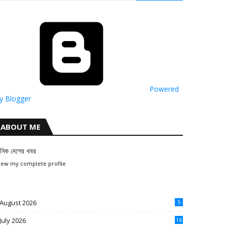
Powered
y Blogger
ABOUT ME
ৈনিক দেশের খবর
iew my complete profile
August 2026
5
July 2026
16