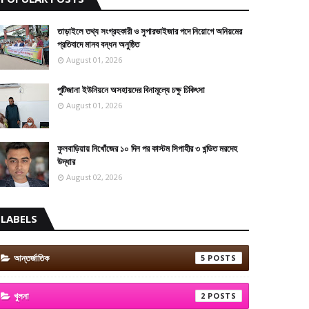
তাড়াইলে তথ্য সংগ্রহকারী ও সুপারভাইজার পদে নিয়োগে অনিয়মের
প্রতিবাদে মানব বন্ধন অনুষ্ঠিত
August 01, 2026
পুটিজানা ইউনিয়নে অসহায়দের বিনামূল্যে চক্ষু চিকিৎসা
August 01, 2026
ফুলবাড়িয়ায় নিখোঁজের ১০ দিন পর কাস্টম সিপাহীর ৩ খন্ডিত মরদেহ
উদ্ধার
August 02, 2026
LABELS
আন্তর্জাতিক
5
খুলনা
2