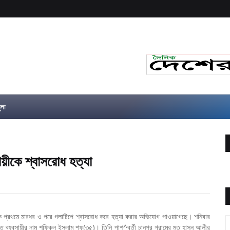
ুলা
ায়ীকে শ্বাসরোধ হত্যা
য়ীকে প্রথমে মারধর ও পরে গলাটিপে শ্বাসরোধ করে হত্যা করার অভিযোগ পাওয়াগেছে। শনিবার
িহত ব্যবসায়ীর নাম শফিকুল ইসলাম শফু(৩৫)। তিনি পাশ^বর্তী চানপুর গ্রামের মৃত হাসুন আলীর