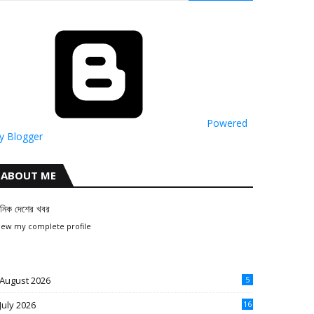
Powered
y Blogger
ABOUT ME
ৈনিক দেশের খবর
iew my complete profile
August 2026
5
July 2026
16