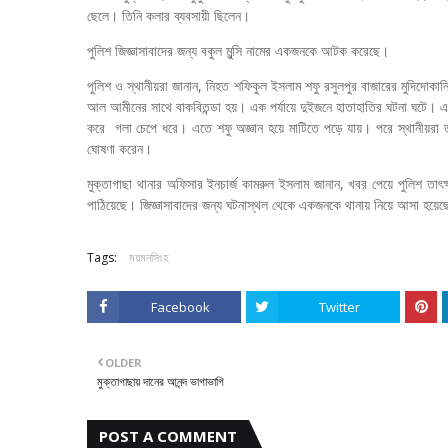
ছেলে। তিনি কলার ব্যবসায়ী ছিলেন।
পুলিশ জিজ্ঞাসাবাদের জন্য বকুল মুন্সি নামের একজনকে আটক করেছে।
পুলিশ ও স্থানীয়রা জানান, নিহত শফিকুল ইসলাম শফু রসুলপুর বাজারের মুদিদোক
আল আমীনের সাথে বাকবিতন্ডা হয়। এক পর্যায়ে দুইজনে হাতাহাতির ঘটনা ঘটে। 
করে গলা চেপে ধরে। এতে শফু অজ্ঞান হয়ে মাটিতে পড়ে যায়। পরে স্থানীয়রা তাকে
ঘোষণা করেন।
মুক্তাগাছা থানার অফিসার ইনচার্জ কামরুল ইসলাম জানান, খবর পেয়ে পুলিশ তাৎ
পাঠিয়েছে। জিজ্ঞাসাবাদের জন্য ঘটনাস্থল থেকে একজনকে থানায় নিয়ে আসা হয়ে
Tags:
ময়মনসিংহ
Facebook
Twitter
OLDER
মুক্তাগাছায় দানের আনন্দ ভাগাভাগি
POST A COMMENT