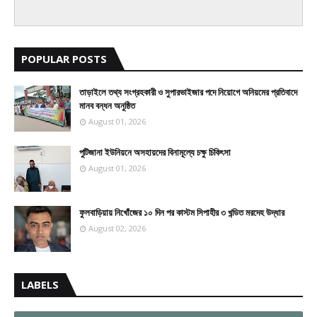
POPULAR POSTS
তাড়াইলে তথ্য সংগ্রহকারী ও সুপারভাইজার পদে নিয়োগে অনিয়মের প্রতিবাদে
মানব বন্ধন অনুষ্ঠিত
August 01, 2026
পুটিজানা ইউনিয়নে অসহায়দের বিনামূল্যে চক্ষু চিকিৎসা
August 01, 2026
ফুলবাড়িয়ায় নিখোঁজের ১০ দিন পর কাস্টম সিপাহীর ৩ খন্ডিত মরদেহ উদ্ধার
August 02, 2026
LABELS