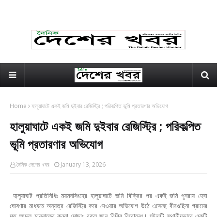
Home
হালুয়াঘাটে একই জমি দুইবার রেজিস্ট্রি ; পরিকল্পিত ভূমি প্রতারণার অভিযোগ
হালুয়াঘাটে একই জমি দুইবার রেজিস্ট্রি ; পরিকল্পিত
ভূমি প্রতারণার অভিযোগ
দৈনিক দেশের খবর
January 13, 2026
হালুয়াঘাট প্রতিনিধিঃ ময়মনসিংহের হালুয়াঘাটে জমি বিক্রির পর একই জমি পুনরায় হেবা
ঘোষণার মাধ্যমে অন্যত্র রেজিস্ট্রি করে দেওয়ার অভিযোগ উঠে এসেছে বীরগুছিনা গ্রামের
মৃত আব্দুল মান্নাফের কন্যা মোছাঃ বকুল জান বিবির বিরোদ্ধে। ঘটনাটি স্থানীয়ভাবে একটি