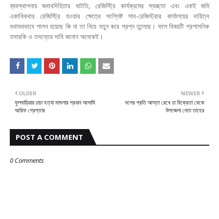
ব্যবস্থাপনায় জবাবদিহিতার ঘাটতি, রেজিস্ট্রি কার্যক্রমের স্বচ্ছতা এবং একই জমি
একাধিকবার রেজিস্ট্রি হওয়ার ক্ষেত্রে সংশ্লিষ্ট সাব-রেজিস্ট্রার কার্যালয়ের দায়িত্ব
যথাযথভাবে পালন হয়েছে কি না তা নিয়ে নতুন করে প্রশ্ন তুলেছে। ফলে বিষয়টি প্রশাসনিক
তদারকি ও তদন্তের দাবি জানান অনেকেই।
OLDER
NEWER
ফুলবাড়িয়ায় চাচা হত্যা মামলার প্রধান আসামি
দলের প্রতি আস্তা রেখে চা বিক্রেতা থেকে
আরিফ গ্রেপ্তার
উপজেলা নেতা তাহের
POST A COMMENT
0 Comments