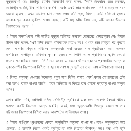
ভুক্তভোগী মোঃ মিজানুর রহমান অভিযোগ করে বলেন, “আমি বৈধভাবে জমি কিনেছি,
রেজিস্ট্রি করেছি, টাকা পরিশোধ করেছি। অথচ একই জমি আবার হেবা দেখিয়ে অন্যদের নামে
নেওয়া হয়েছে। এখন আমাকে চাপ দেওয়া হচ্ছে জমি ছেড়ে দিতে। আমি রাজি না হওয়ায়
আমাকে খুন করার হুমকিও দেওয়া হচ্ছে। এটি শুধু জমির বিষয় নয়, এটি আমার জীবনের
নিরাপত্তার প্রশ্ন।”
এ বিষয়ে মানবাধিকার কর্মী জাতীয় ভূক্তা অধিকার সংরক্ষণ ফোরামের চেয়ারম্যান মোঃ রিয়াজ
উদ্দিন রানা বলেন, “এই ঘটনা নিছক পারিবারিক বিরোধ নয়। এখানে জমি বিক্রির পর পুনরায়
হেবা ঘোষণার মাধ্যমে আইনের অপব্যবহার করা হয়েছে বলে প্রতীয়মান হয়। একজন
নাগরিকের সম্পত্তির অধিকার ক্ষুণœ হওয়ার পাশাপাশি তাকে প্রাণনাশের হুমকি দেওয়া
গুরুতর মানবাধিকার লঙ্ঘন। তিনি মনে করেন, এ ধরনের ঘটনায় দ্রæত প্রশাসনিক তদন্ত ও
ভূক্তভোগীর নিরাপত্তা নিশ্চিত না হলে সাধারণ মানুষ ভূমি লেনদেনে চরম অনিশ্চয়তায় পড়বে।
এ বিষয়ে বক্তব্য নেওয়ার উদ্দেশ্যে বকুল জান বিবির বাসায় একাধিকবার যোগাযোগের চেষ্টা
করা হলেও তাকে পাওয়া যায়নি। ফলে অভিযোগের বিষয়ে তার কোনো বক্তব্য পাওয়া সম্ভব
হয়নি।
এলাকাবাসীর দাবি, সংশ্লিষ্ট দলিল, রেজিস্ট্রি প্রক্রিয়া এবং হেবা ঘোষণার বৈধতা খতিয়ে
দেখতে একটি নিরপেক্ষ তদন্ত জরুরি। একই সঙ্গে ভুক্তভোগী মিজানুর রহমান ও তার
পরিবারের নিরাপত্তা নিশ্চিত করার আহŸান জানিয়েছেন তারা।
এ বিষয়ে সংশ্লিষ্ট প্রশাসনের কোনো আনুষ্ঠানিক বক্তব্য পাওয়া না গেলেও অনুসন্ধানে উঠে
এসেছে, এ ঘটনাটি নিছক একটি ব্যক্তিগত জমি বিরোধে সীমাবদ্ধ নয়। বরং এটি ভূমি