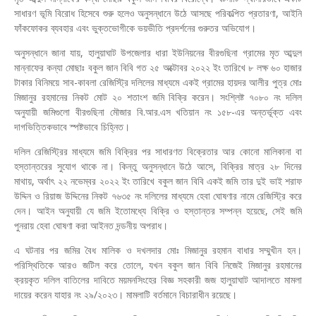
সাধারণ ভূমি বিরোধ হিসেবে শুরু হলেও অনুসন্ধানে উঠে আসছে পরিকল্পিত প্রতারণা, আইনি
ফাঁকফোকর ব্যবহার এবং ভুক্তভোগীকে ভয়ভীতি প্রদর্শনের গুরুতর অভিযোগ।
অনুসন্ধানে জানা যায়, হালুয়াঘাট উপজেলার ধারা ইউনিয়নের বীরগুছিনা গ্রামের মৃত আব্দুল
মান্নাফের কন্যা মোছাঃ বকুল জান বিবি গত ২৫ অক্টোবর ২০২২ ইং তারিখে ৮ লক্ষ ৬০ হাজার
টাকার বিনিময়ে সাব-কাবলা রেজিস্ট্রি দলিলের মাধ্যমে একই গ্রামের হায়দর আলীর পুত্র মোঃ
মিজানুর রহমানের নিকট মোট ২০ শতাংশ জমি বিক্রি করেন। সংশ্লিষ্ট ৭০৮০ নং দলিল
অনুযায়ী জমিগুলো বীরগুছিনা মৌজার বি.আর.এস খতিয়ান নং ১৫৮-এর অন্তর্ভূক্ত এবং
দাগভিত্তিকভাবে স্পষ্টভাবে চিহ্নিত।
দলিল রেজিস্ট্রির মাধ্যমে জমি বিক্রির পর সাধারণত বিক্রেতার আর কোনো মালিকানা বা
হস্তান্তরের সুযোগ থাকে না। কিন্তু অনুসন্ধানে উঠে আসে, বিক্রির মাত্র ২৮ দিনের
মাথায়, অর্থাৎ ২২ নভেম্বর ২০২২ ইং তারিখে বকুল জান বিবি একই জমি তার দুই ভাই শরাফ
উদ্দিন ও রিয়াজ উদ্দিনের নিকট ৭৬৩৫ নং দলিলের মাধ্যমে হেবা ঘোষণার নামে রেজিস্ট্রি করে
দেন। আইন অনুযায়ী যে জমি ইতোমধ্যে বিক্রি ও হস্তান্তর সম্পন্ন হয়েছে, সেই জমি
পুনরায় হেবা ঘোষণা করা আইনত দন্ডনীয় অপরাধ।
এ ঘটনার পর জমির বৈধ মালিক ও দখলদার মোঃ মিজানুর রহমান বাধার সম্মুখীন হন।
পরিস্থিতিকে আরও জটিল করে তোলে, যখন বকুল জান বিবি নিজেই মিজানুর রহমানের
ক্রয়কৃত দলিল বাতিলের দাবিতে ময়মনসিংহের বিজ্ঞ সহকারী জজ হালুয়াঘাট আদালতে মামলা
দায়ের করেন যাহার নং ২৯/২০২৩। মামলাটি বর্তমানে বিচারাধীন রয়েছে।