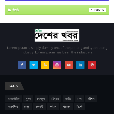
সিলেট
1
Lorem Ipsum is simply dummy text of the printing and typesetting
industry. Lorem Ipsum has been the industry's.
TAGS
আন্তর্জাতিক
খুলনা
খেলাধুলা
চট্টগ্রাম
জাতীয়
ঢাকা
বরিশাল
ময়মনসিংহ
রংপুর
রাজশাহী
সর্বশেষ
সারাদেশ
সিলেট