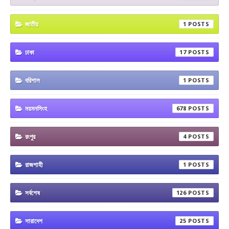
জাতীয়
1
ঢাকা
17
বরিশাল
1
ময়মনসিংহ
678
রংপুর
4
রাজশাহী
1
সর্বশেষ
126
সারাদেশ
25