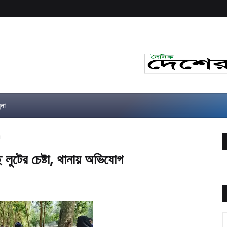
ুলা
গ
াছ লুটের চেষ্টা, থানায় অভিযোগ