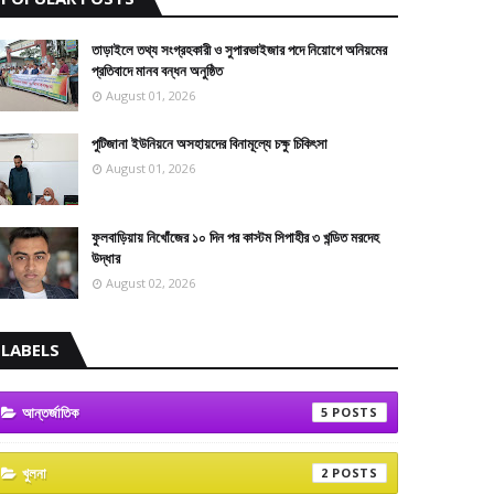
তাড়াইলে তথ্য সংগ্রহকারী ও সুপারভাইজার পদে নিয়োগে অনিয়মের
প্রতিবাদে মানব বন্ধন অনুষ্ঠিত
August 01, 2026
পুটিজানা ইউনিয়নে অসহায়দের বিনামূল্যে চক্ষু চিকিৎসা
August 01, 2026
ফুলবাড়িয়ায় নিখোঁজের ১০ দিন পর কাস্টম সিপাহীর ৩ খন্ডিত মরদেহ
উদ্ধার
August 02, 2026
LABELS
আন্তর্জাতিক
5
খুলনা
2