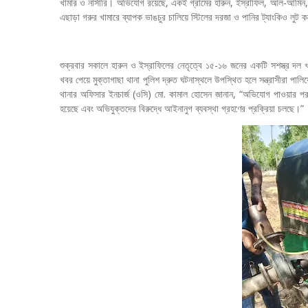
খামার ও নার্সারি। অভিযোগ রয়েছে, একই গ্রামের হারুন, ইস্রাফিল, আল-আমিন, 
এছাড়া গরুর খামারে ব্যাপক ভাঙচুর চালিয়ে স্টিলের দরজা ও পানির ট্যাংকিও লুট ক
শুক্রবার সকালে হারুন ও ইস্রাফিলের নেতৃত্বে ১৫-১৬ জনের একটি সশস্ত্র দল খামা
খবর পেয়ে মুক্তাগাছা থানা পুলিশ দ্রুত ঘটনাস্থলে উপস্থিত হলে সন্ত্রাসীরা পাল
থানার অফিসার ইনচার্জ (ওসি) মো. কামাল হোসেন জানান, “অভিযোগ পাওয়ার পরপরই
হয়েছে এবং অভিযুক্তদের বিরুদ্ধে আইনানুগ ব্যবস্থা গ্রহণের প্রক্রিয়া চলছে।”