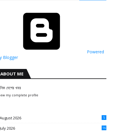
Powered
y Blogger
ABOUT ME
ৈনিক দেশের খবর
iew my complete profile
August 2026
5
July 2026
16