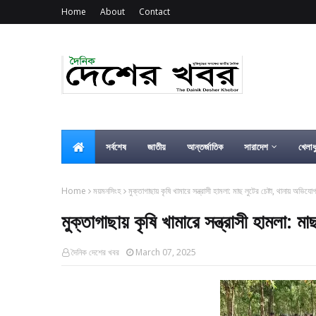
Home
About
Contact
সর্বশেষ
জাতীয়
আন্তর্জাতিক
সারাদেশ
খেলাধ
Home
ময়মনসিংহ
মুক্তাগাছায় কৃষি খামারে সন্ত্রাসী হামলা: মাছ লুটের চেষ্টা, থানায় অভিযো
মুক্তাগাছায় কৃষি খামারে সন্ত্রাসী হামলা: ম
দৈনিক দেশের খবর
March 07, 2025