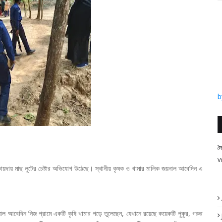
b
দ
V
ী কায়দায় মাছ লুটের চেষ্টার অভিযোগ উঠেছে। স্থানীয় কৃষক ও খামার মালিক জয়নাল আবেদিন এ
নাল আবেদিন নিজ গ্রামে একটি কৃষি খামার গড়ে তুলেছেন, যেখানে রয়েছে কয়েকটি পুকুর, গরুর