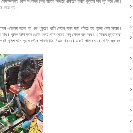
মোফাজ্জলসহ একটি সংঘবদ্ধ চক্র রাতের আঁধারে খামারের চারটি পুকুরের মাছ লুট করে নেয়।
রে নিয়ে যায়।
র এলাকায় জড়ো হয় এবং পুকুরের পানি সেচের জন্য যন্ত্র বসিয়ে মাছ লুটের চেষ্টা চালায়।
িয়ে যায়। পুলিশ ঘটনাস্থল থেকে একটি পানি সেচের সেলু মেশিন জব্দ করে। এ বিষয়ে মুক্তাগাছা
 পুলিশ ঘটনাস্থলে পৌঁছে পরিস্থিতি নিয়ন্ত্রণে নেয়। একটি পানি সেচের মেশিন জব্দ করা