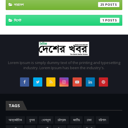
সারাদেশ
25
সিলেট
1
Lorem Ipsum is simply dummy text of the printing and typesetting
industry. Lorem Ipsum has been the industry's.
TAGS
আন্তর্জাতিক
খুলনা
খেলাধুলা
চট্টগ্রাম
জাতীয়
ঢাকা
বরিশাল