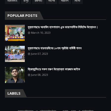
ময়মনসিংহ
রংপুর
রাজশাহী
সর্বশেষ
সারাদেশ
সিলেট
POPULAR POSTS
মুক্তাগাছায় আবাবিল হাসপাতাল এন্ড ডায়াগনস্টিক লিমিটেড উদ্বোধন।
March 10, 2023
মুক্তাগাছায় যায়যায়দিনের ১৮তম প্রতিষ্ঠা বার্ষিকী পালন
June 07, 2023
ফ্রিল্যান্সিংয়ে সফল তরুণ উদ্যোক্তা ফারজাদ জাইফ
June 08, 2023
LABELS