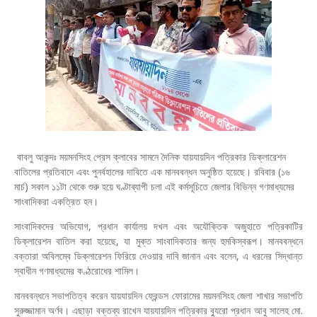
বাবলু আকন্দঃ ময়মনসিংহ প্রেস ক্লাবের সামনে দৈনিক যায়যায়দিন পত্রিকার ডিক্লারেশন
বাতিলের প্রতিবাদে এবং পুনর্বহালের দাবিতে এক মানববন্ধন অনুষ্ঠিত হয়েছে। রবিবার (১৬
মার্চ) সকাল ১১টা থেকে শুরু হয়ে ঘণ্টাব্যাপী চলা এই কর্মসূচিতে জেলার বিভিন্ন গণমাধ্যমের
সাংবাদিকরা একত্রিত হন।
সাংবাদিকদের অভিযোগ, প্রধান কার্যালয় দখল এবং অযৌক্তিক অজুহাতে পত্রিকাটির
ডিক্লারেশন বাতিল করা হয়েছে, যা মুক্ত সাংবাদিকতার জন্য হুমকিস্বরূপ। মানববন্ধনে
বক্তারা অবিলম্বে ডিক্লারেশন ফিরিয়ে দেওয়ার দাবি জানান এবং বলেন, এ ধরনের সিদ্ধান্ত
স্বাধীন গণমাধ্যমের কণ্ঠরোধের শামিল।
মানববন্ধনে সভাপতিত্ব করেন যায়যায়দিন ফ্রেন্ডস ফোরামের ময়মনসিংহ জেলা শাখার সভাপতি
সুরুজ্জামান অর্ণব। এছাড়া বক্তব্য রাখেন যায়যায়দিন পত্রিকার ব্যুরো প্রধান আবু সালেহ মো.