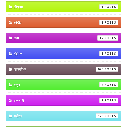
চট্টগ্রাম
1
জাতীয়
1
ঢাকা
17
বরিশাল
1
ময়মনসিংহ
678
রংপুর
4
রাজশাহী
1
সর্বশেষ
126