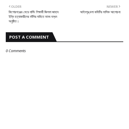
OLDER
NEWER
কিশোরগঞ্জের মেয়ে নার্সিং শিক্ষার্থী জিলফা জাহান
আইনশৃঙ্খলা কমিটির মাসিক আলোচনা
ইন্নি হত্যাকারীদের ফাঁসির দাবিতে মানব বন্ধন
অনুষ্ঠিত।
POST A COMMENT
0 Comments