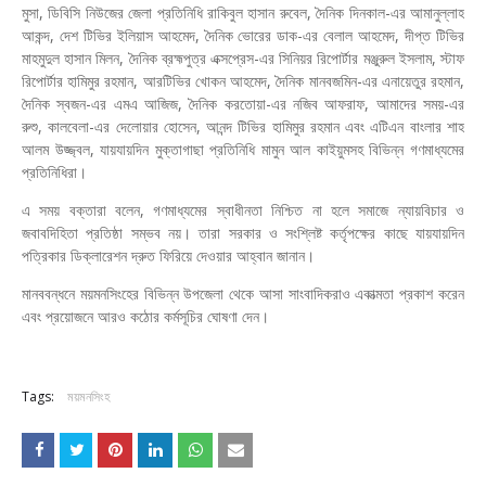
মুসা, ডিবিসি নিউজের জেলা প্রতিনিধি রাকিবুল হাসান রুবেল, দৈনিক দিনকাল-এর আমানুল্লাহ
আকন্দ, দেশ টিভির ইলিয়াস আহমেদ, দৈনিক ভোরের ডাক-এর বেলাল আহমেদ, দীপ্ত টিভির
মাহমুদুল হাসান মিলন, দৈনিক ব্রহ্মপুত্র এক্সপ্রেস-এর সিনিয়র রিপোর্টার মঞ্জুরুল ইসলাম, স্টাফ
রিপোর্টার হামিমুর রহমান, আরটিভির খোকন আহমেদ, দৈনিক মানবজমিন-এর এনায়েতুর রহমান,
দৈনিক স্বজন-এর এমএ আজিজ, দৈনিক করতোয়া-এর নজিব আফরাফ, আমাদের সময়-এর
রুশু, কালবেলা-এর দেলোয়ার হোসেন, আনন্দ টিভির হামিমুর রহমান এবং এটিএন বাংলার শাহ
আলম উজ্জ্বল, যায়যায়দিন মুক্তাগাছা প্রতিনিধি মামুন আল কাইয়ুমসহ বিভিন্ন গণমাধ্যমের
প্রতিনিধিরা।
এ সময় বক্তারা বলেন, গণমাধ্যমের স্বাধীনতা নিশ্চিত না হলে সমাজে ন্যায়বিচার ও
জবাবদিহিতা প্রতিষ্ঠা সম্ভব নয়। তারা সরকার ও সংশ্লিষ্ট কর্তৃপক্ষের কাছে যায়যায়দিন
পত্রিকার ডিক্লারেশন দ্রুত ফিরিয়ে দেওয়ার আহ্বান জানান।
মানববন্ধনে ময়মনসিংহের বিভিন্ন উপজেলা থেকে আসা সাংবাদিকরাও একাত্মতা প্রকাশ করেন
এবং প্রয়োজনে আরও কঠোর কর্মসূচির ঘোষণা দেন।
Tags:
ময়মনসিংহ