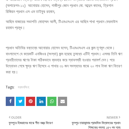
(অপারেশন-১২) আনোয়ার হোসেন, গাজীপুর জোন প্রধান মো. আব্দুল কাদের, ত্রিশাল
রিজিয়ন প্রধান এস এম তাইফুর রহমান,
আছিম বাজারের সভাপতি মোহাম্মদ আলী, টিএমএসএস এর আছিম শাখা প্রধান ফেরদাউস
রহমান প্রমূখ।
প্রধান অতিথির বক্তব্যে আনোয়ার হোসেন বলেন, টিএমএসএস এর জন্ম তৃণমূল থেকে।
বাংলাদেশে যে কয়েকটি এনজিওর (সংস্থা) জন্ম হয়েছে তন্মধ্যে এটিই প্রথম। এসময় তিনি ঋণ
গ্রহহীতাদের ঋণের টাকা সঠিকভাবে ব্যবহার করে স্বাবলম্বী হওয়ার পরামর্শ দেন। পরে
উদ্বোধন শেষে ক্ষুদ্র ঋণ হিসেবে এ শাখার ৩১ জন সদস্যদের মাঝে ২০ লাখ টাকা ঋণ বিতরণ
করা হয়।
Tags:
ময়মনসিংহ
OLDER
NEWER
ফুলপুরে হিজরাদের মাঝে শীত বস্ত্র বিতরণ
ফুলপুর তারাকান্দায় প্রাথমিক বিদ্যালয়ের প্রধান
শিক্ষকের পদসহ ১৪৭ পদ শূন্য