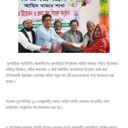
ফুলবাড়িয়া প্রতিনিধি :ময়মনসিংহের ফুলবাড়িয়া উপজেলার আছিম বাজারে বর্ণাঢ্য আয়োজনে
দারিদ্র বিমোচন, নারীর ক্ষমতায়ন ও আর্থ সামাজিক অবকাঠামো উন্নয়নে কাজ করা
ঐতিহ্যবাহী প্রতিষ্ঠান ঠেঙ্গামারা মহিলা সবুজ সংঘ (টিএমএসএস)এর শাখা উদ্বোধন করা
হয়েছে।
গতকাল বৃহস্পতিবার (২০ফেব্রুয়ারি) সকালে আছিম বাঁশদি এলাকায় সংস্থাটির শাখা
কার্যালয়ের আনুষ্ঠানিক শুভ উদ্বোধন করা হয়।
এ আয়োজনে বক্তব্য অতিথি হিসেবে বক্তব্য রাখেন সংস্থাটির ময়মনসিংহ ডোমিন প্রধান