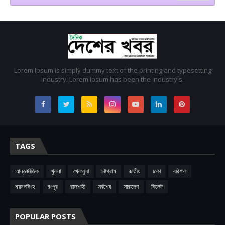
Lorem Ipsum is simply dummy text of the printing and typesetting
industry. Lorem Ipsum has been the industry's.
TAGS
আন্তর্জাতিক
খুলনা
খেলাধুলা
চট্টগ্রাম
জাতীয়
ঢাকা
বরিশাল
ময়মনসিংহ
রংপুর
রাজশাহী
সর্বশেষ
সারাদেশ
সিলেট
POPULAR POSTS