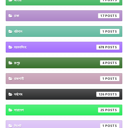
জাতীয়
ঢাকা
17
বরিশাল
1
ময়মনসিংহ
678
রংপুর
4
রাজশাহী
1
সর্বশেষ
126
সারাদেশ
25
সিলেট
1