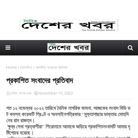
Home
ময়মনসিংহ
প্রকাশিত সংবাদের প্রতিবাদ
প্রকাশিত সংবাদের প্রতিবাদ
দৈনিক দেশের খবর
November 15, 2022
গত
১২
নভেম্বর
২০২২
তারিখে
দৈনিক
নাগরিক
ভাবনা
,
আজকের
সংবাদ
বিডি
ড
ট
কমসহ
কয়েকটি
প্রিণ্ট
ও
অনলাইন
পত্রিকায়
“
মুক্তাগাছায়
ডাক্তার
মোহসি
নের
রাম
রাজত্ব।
ক্ষুব্ধ
সেবা
প্রত্যাশীরা
”
শিরোনামে
আমাকে
জড়িয়ে
প্রকাশিত
সংবাদটি
আমার
দৃ
ষ্টিগোচর
হয়েছে।