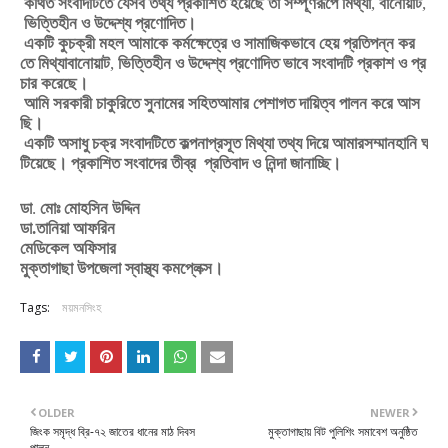
কথিত
সংবাদটিতে
যেসব
তথ্য
প্রকাশিত
হয়েছে
তা
সম্পূর্ণরূপে
মিথ্যা
,
বানোয়াট
,
ভিত্তিহীন
ও
উদ্দেশ্য
প্রণোদিত।
একটি
কুচক্রী
মহল
আমাকে
কর্মক্ষেত্রে
ও
সামাজিকভাবে
হেয়
প্রতিপন্ন
কর
তে
মিথ্যা
বানোয়াট
,
ভিত্তিহীন
ও
উদ্দেশ্য
প্রণোদিত
ভাবে
সংবাদটি
প্রকাশ
ও
প্র
চার
করেছে।
আমি
সরকারী
চাকুরিতে
সুনামের
সহিত
আমার
পেশাগত
দায়িত্ব
পালন
করে
আস
ছি।
একটি
অসাধু
চক্র
সংবাদটিতে
কল্পনাপ্রসূত
মিথ্যা
তথ্য
দিয়ে
আমার
সম্মানহানি
ঘ
টিয়েছে।
প্রকাশিত
সংবাদের
তীব্র
প্রতিবাদ
ও
নিন্দা
জানাচ্ছি।
ডা
.
মোঃ
মোহসিন
উদ্দিন
ডা
.
তানিয়া
আফরিন
মেডিকেল
অফিসার
মুক্তাগাছা
উপজেলা
স্বাস্থ্য
কমপ্লেক্স।
Tags:
ময়মনসিংহ
OLDER
NEWER
জিংক সমৃদ্ধ ব্রি-৭২ জাতের ধানের মাঠ দিবস
মুক্তাগাছায় বিট পুলিশিং সমাবেশ অনুষ্ঠিত
পালন