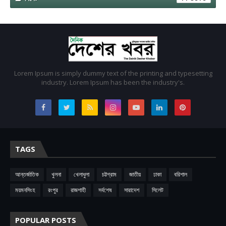
Lorem Ipsum is simply dummy text of the printing and typesetting
industry. Lorem Ipsum has been the industry's.
TAGS
আন্তর্জাতিক
খুলনা
খেলাধুলা
চট্টগ্রাম
জাতীয়
ঢাকা
বরিশাল
ময়মনসিংহ
রংপুর
রাজশাহী
সর্বশেষ
সারাদেশ
সিলেট
POPULAR POSTS