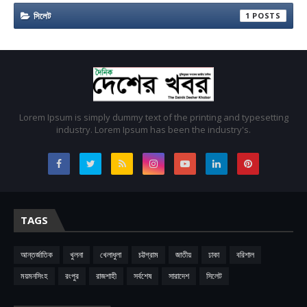
সিলেট
1
Lorem Ipsum is simply dummy text of the printing and typesetting
industry. Lorem Ipsum has been the industry's.
TAGS
আন্তর্জাতিক
খুলনা
খেলাধুলা
চট্টগ্রাম
জাতীয়
ঢাকা
বরিশাল
ময়মনসিংহ
রংপুর
রাজশাহী
সর্বশেষ
সারাদেশ
সিলেট