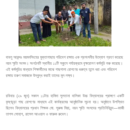
বাবলু আকন্দঃ ময়মনসিংহের মুক্তাগাছায় পরিবেশ রক্ষায় এক প্রশংসনীয় উদ্যোগ গ্রহণ করেছে
নয়ন স্মৃতি সংসদ। সংগঠনটি স্থানীয় ১১টি স্কুলে পর্যায়ক্রমে বৃক্ষরোপণ কর্মসূচি শুরু করেছে।
এই কর্মসূচির মাধ্যমে শিক্ষার্থীদের মাঝে গাছপালা রোপণের গুরুত্ব তুলে ধরা এবং পরিবেশ
রক্ষায় তরুণ সমাজকে উদ্বুদ্ধ করাই তাদের মূল লক্ষ্য।
রবিবার (২৯ জুন) সকাল ১১টায় হামিদা সুলতানা বালিকা উচ্চ বিদ্যালয়ের প্রাঙ্গণে একটি
কৃষ্ণচূড়া গাছ রোপণের মাধ্যমে এই কার্যক্রমের আনুষ্ঠানিক সূচনা হয়। অনুষ্ঠানে উপস্থিত
ছিলেন বিদ্যালয়ের প্রধান শিক্ষক মো. সুরুজ মিয়া, নয়ন স্মৃতি সংসদের প্রতিনিধিবৃন্দ—কাজী
তাপস সোহাগ, রাসেল আওয়াল ও ফারুক রুবেল।