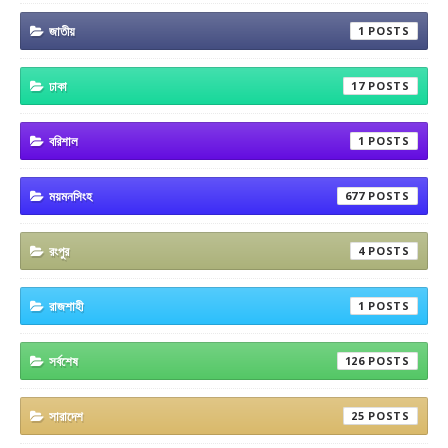
জাতীয়
1
ঢাকা
17
বরিশাল
1
ময়মনসিংহ
677
রংপুর
4
রাজশাহী
1
সর্বশেষ
126
সারাদেশ
25