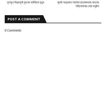
ফুলপুরে বিদ্যুৎপৃষ্টে যুবকের মর্মান্তিক মৃত্যু
জুলাই অভূথ‍্যানে শাহাদাত ছাত্রজনতার আত্নার
শান্তিকামনায় দোয়া অনুষ্ঠান
POST A COMMENT
0 Comments